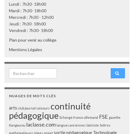
Lundi : 7h30- 18h00
Mardi : 7h30- 18h00
Mercredi : 7h30 - 12h00
Jeudi : 7h30- 18h00
Vendredi : 7h30- 18h00
Plan pour venir au collège
Mentions Légales
Search for:
NUAGES DE MOTS CLÉS
continuité
arts
club journal
concours
pédagogique
FSE
Echange franco-allemand
gazette
laclasse.com
Kangourou
langues anciennes
latiniste
lettres
sortie pédagogique
Technologie
mathématiques
nîmes
projet