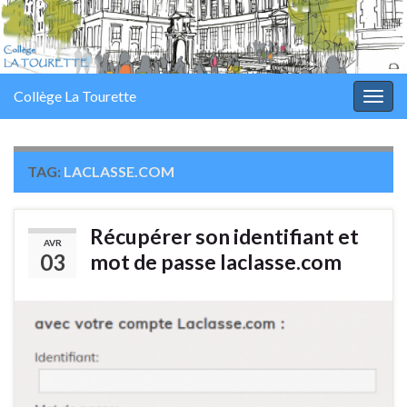
Panneau de gestion des cookies
Collège La Tourette
Togg
navig
TAG:
LACLASSE.COM
Récupérer son identifiant et
AVR
03
mot de passe laclasse.com