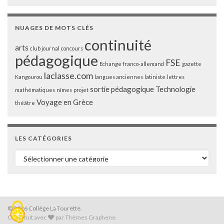
NUAGES DE MOTS CLÉS
continuité
arts
club journal
concours
pédagogique
FSE
Echange franco-allemand
gazette
laclasse.com
Kangourou
langues anciennes
latiniste
lettres
sortie pédagogique
Technologie
mathématiques
nîmes
projet
Voyage en Grèce
théâtre
LES CATÉGORIES
Les catégories
© 2026 Collège La Tourette.
Construit avec
par
Thèmes Graphene
.