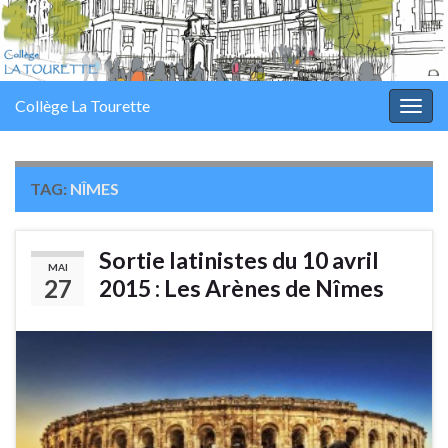
Panneau de gestion des cookies
Collège La Tourette
Togg
navig
TAG:
NÎMES
Sortie latinistes du 10 avril
MAI
27
2015 : Les Arènes de Nîmes