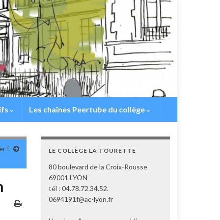
ifs
Les chaînes Peertube du collège
er !
LE COLLÈGE LA TOURETTE
80 boulevard de la Croix-Rousse
69001 LYON
m
tél : 04.78.72.34.52.
0694191f@ac-lyon.fr