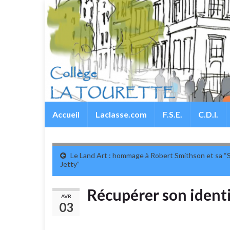
Accueil
Laclasse.com
F.S.E.
C.D.I.
Le Land Art : hommage à Robert Smithson et sa “S
Jetty”
Récupérer son identi
AVR
03