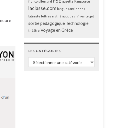
FSE
franco-allemand
gazette
Kangourou
laclasse.com
langues anciennes
latiniste
lettres
mathématiques
nîmes
projet
encore
sortie pédagogique
Technologie
Voyage en Grèce
théâtre
LES CATÉGORIES
Les catégories