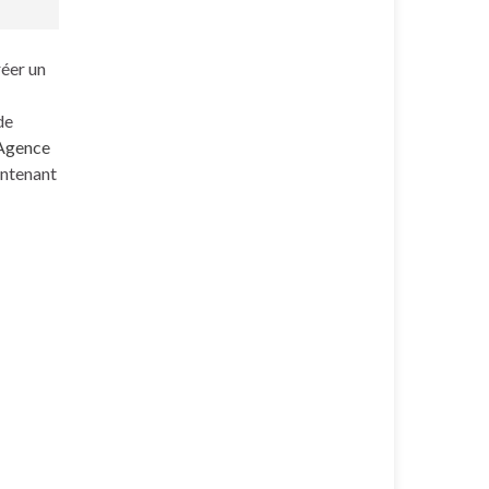
réer un
de
Agence
ontenant