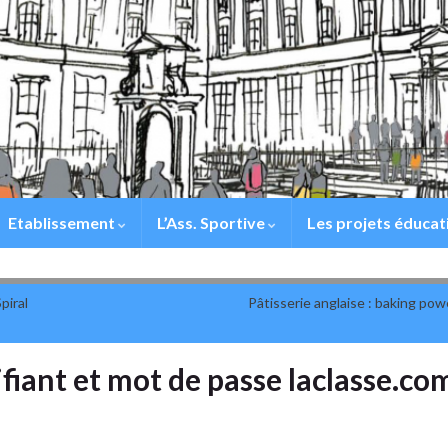
Etablissement
L’Ass. Sportive
Les projets éducat
piral
Pâtisserie anglaise : baking pow
fiant et mot de passe laclasse.co