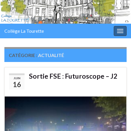
Panneau de gestion des cookies
Collège La Tourette
Togg
navig
CATÉGORIE :
ACTUALITÉ
Sortie FSE : Futuroscope – J2
JUIN
16