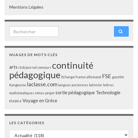
Mentions Légales
Search for:
NUAGES DE MOTS CLÉS
continuité
arts
club journal
concours
pédagogique
FSE
Echange franco-allemand
gazette
laclasse.com
Kangourou
langues anciennes
latiniste
lettres
sortie pédagogique
Technologie
mathématiques
nîmes
projet
Voyage en Grèce
théâtre
LES CATÉGORIES
Les catégories