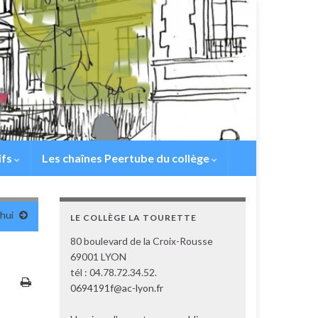
ifs
Les chaînes Peertube du collège
’hui
LE COLLÈGE LA TOURETTE
80 boulevard de la Croix-Rousse
69001 LYON
tél : 04.78.72.34.52.
0694191f@ac-lyon.fr