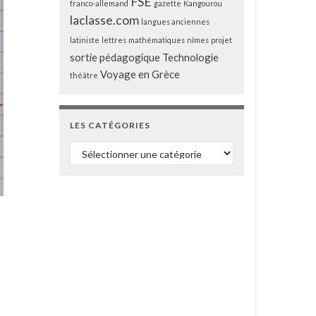
FSE
franco-allemand
gazette
Kangourou
laclasse.com
langues anciennes
latiniste
lettres
mathématiques
nîmes
projet
sortie pédagogique
Technologie
Voyage en Grèce
théâtre
LES CATÉGORIES
Les catégories