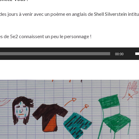
es jours à venir avec un poème en anglais de
Shell Silverstein
intit
ves de 5e2 connaissent un peu le personnage !
Ut
00:00
l
f
h
p
a
o
d
le
v