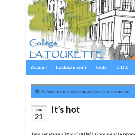
Accueil
Laclasse.com
F.S.E.
C.D.I.
As Badminton : Développer ses connaissances
It’s hot
JUIN
21
ə
r
Temperature /ˈtɛmp
rətʃə
/
Comment le pron