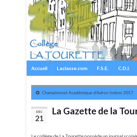
Panneau de gestion des cookies
Accueil
Laclasse.com
F.S.E.
C.D.I.
Championnat Académique d’Aviron Indoor 2017
La Gazette de la Tou
DÉC
21
Le collège de La Tourette possède un journal scolaire