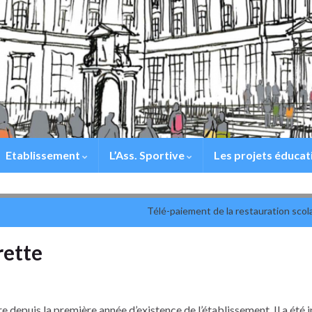
Etablissement
L’Ass. Sportive
Les projets éducat
Télé-paiement de la restauration scola
rette
 depuis la première année d’existence de l’établissement. Il a été i