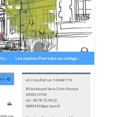
ifs
Les chaînes Peertube du collège
ire
LE COLLÈGE LA TOURETTE
80 boulevard de la Croix-Rousse
69001 LYON
tél : 04.78.72.34.52.
0694191f@ac-lyon.fr
nitié par