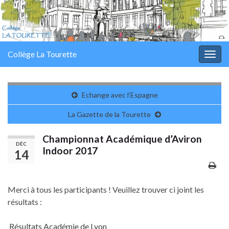
Collège La Tourette
Togg
navig
Echange avec l’Espagne
La Gazette de la Tourette
Championnat Académique d’Aviron
DÉC
Indoor 2017
14
Merci à tous les participants ! Veuillez trouver ci joint les
résultats :
Résultats Académie de Lyon