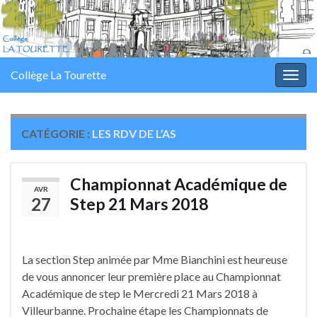
Collège La Tourette
Togg
navig
CATÉGORIE :
LES RDV DE L’AS
Championnat Académique de
AVR
27
Step 21 Mars 2018
La section Step animée par Mme Bianchini est heureuse
de vous annoncer leur première place au Championnat
Académique de step le Mercredi 21 Mars 2018 à
Villeurbanne. Prochaine étape les Championnats de