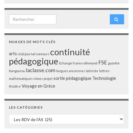
Search for:
NUAGES DE MOTS CLÉS
continuité
arts
club journal
concours
pédagogique
FSE
Echange franco-allemand
gazette
laclasse.com
Kangourou
langues anciennes
latiniste
lettres
sortie pédagogique
Technologie
mathématiques
nîmes
projet
Voyage en Grèce
théâtre
LES CATÉGORIES
Les catégories