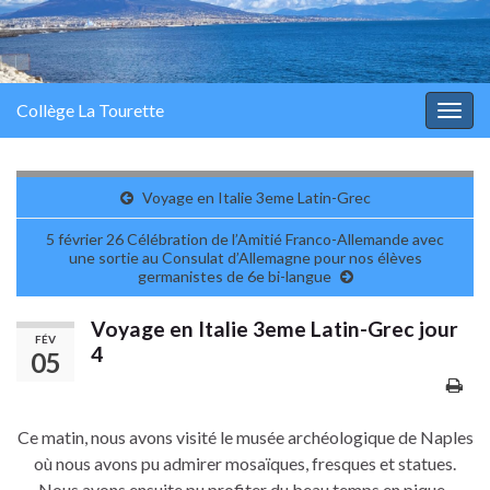
Collège La Tourette
Togg
navig
Voyage en Italie 3eme Latin-Grec
5 février 26 Célébration de l’Amitié Franco-Allemande avec
une sortie au Consulat d’Allemagne pour nos élèves
germanistes de 6e bi-langue
Voyage en Italie 3eme Latin-Grec jour
FÉV
4
05
Ce matin, nous avons visité le musée archéologique de Naples
où nous avons pu admirer mosaïques, fresques et statues.
Nous avons ensuite pu profiter du beau temps en pique-