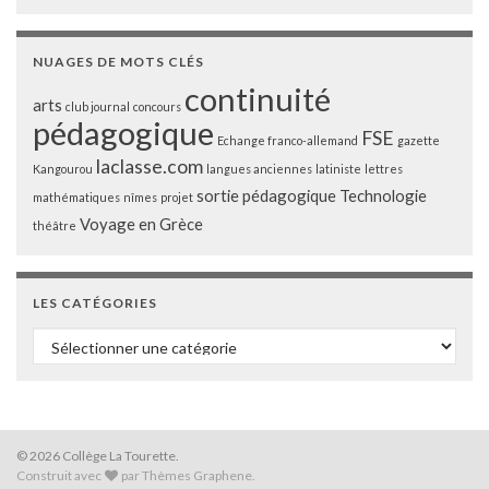
NUAGES DE MOTS CLÉS
continuité
arts
club journal
concours
pédagogique
FSE
Echange franco-allemand
gazette
laclasse.com
Kangourou
langues anciennes
latiniste
lettres
sortie pédagogique
Technologie
mathématiques
nîmes
projet
Voyage en Grèce
théâtre
LES CATÉGORIES
Les catégories
© 2026 Collège La Tourette.
Construit avec
par
Thèmes Graphene
.