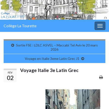
Panneau de gestion des cookies
Collège La Tourette
Togg
navig
Sortie FSE : LDLC ASVEL – Maccabi Tel Aviv le 20 mars
2026
Voyage en Italie 3eme Latin Grec J1
Voyage Italie 3e Latin Grec
FÉV
02