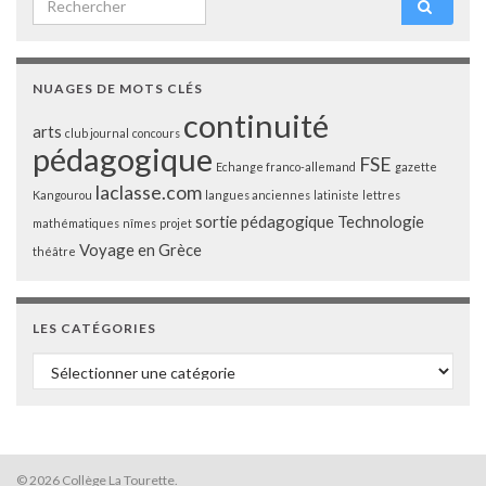
NUAGES DE MOTS CLÉS
continuité
arts
club journal
concours
pédagogique
FSE
Echange franco-allemand
gazette
laclasse.com
Kangourou
langues anciennes
latiniste
lettres
sortie pédagogique
Technologie
mathématiques
nîmes
projet
Voyage en Grèce
théâtre
LES CATÉGORIES
Les catégories
© 2026 Collège La Tourette.