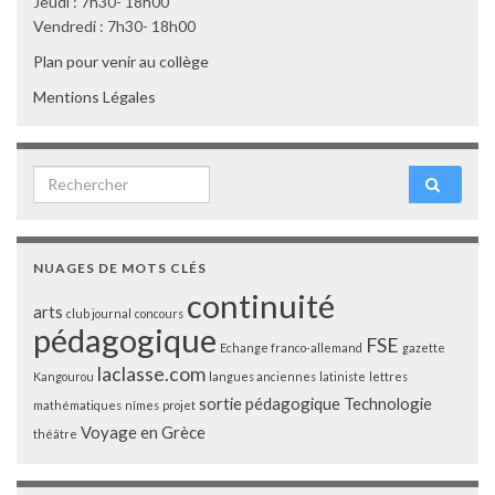
Jeudi : 7h30- 18h00
Vendredi : 7h30- 18h00
Plan pour venir au collège
Mentions Légales
Search for:
NUAGES DE MOTS CLÉS
continuité
arts
club journal
concours
pédagogique
FSE
Echange franco-allemand
gazette
laclasse.com
Kangourou
langues anciennes
latiniste
lettres
sortie pédagogique
Technologie
mathématiques
nîmes
projet
Voyage en Grèce
théâtre