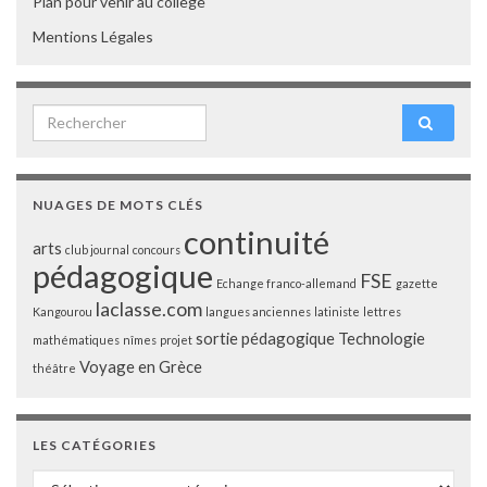
Plan pour venir au collège
Mentions Légales
Search for:
NUAGES DE MOTS CLÉS
continuité
arts
club journal
concours
pédagogique
FSE
Echange franco-allemand
gazette
laclasse.com
Kangourou
langues anciennes
latiniste
lettres
sortie pédagogique
Technologie
mathématiques
nîmes
projet
Voyage en Grèce
théâtre
LES CATÉGORIES
Les catégories