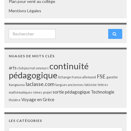
Plan pour venir au collège
Mentions Légales
Search for:
NUAGES DE MOTS CLÉS
continuité
arts
club journal
concours
pédagogique
FSE
Echange franco-allemand
gazette
laclasse.com
Kangourou
langues anciennes
latiniste
lettres
sortie pédagogique
Technologie
mathématiques
nîmes
projet
Voyage en Grèce
théâtre
LES CATÉGORIES
Les catégories