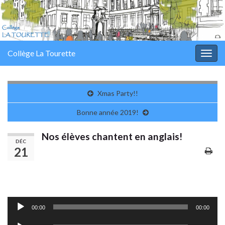
Panneau de gestion des cookies
Collège La Tourette
Togg
navig
Xmas Party!!
Bonne année 2019!
Nos élèves chantent en anglais!
DÉC
21
Lecteur
00:00
00:00
audio
Lecteur