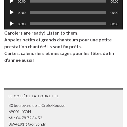
00:00
00:00
audio
Lecteur
00:00
00:00
audio
Lecteur
00:00
00:00
audio
Carolers are ready! Listen to them!
Appelez petits et grands chanteurs pour une petite
prestation chantée! Ils sont fin prêts.
Cartes, calendriers et messages pour les fêtes de fin
d’année aussi!
LE COLLÈGE LA TOURETTE
80 boulevard de la Croix-Rousse
69001 LYON
tél : 04.78.72.34.52.
0694191f@ac-lyon.fr