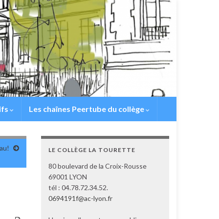
ifs
Les chaînes Peertube du collège
au!
LE COLLÈGE LA TOURETTE
80 boulevard de la Croix-Rousse
69001 LYON
tél : 04.78.72.34.52.
0694191f@ac-lyon.fr