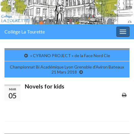
Collège La Tourette
Togg
navig
« CYRANO PROJECT » de la Face Nord Cie
Championnat Bi Académique Lyon Grenoble d’Aviron Bateaux
21 Mars 2018
Novels for kids
MAR
05