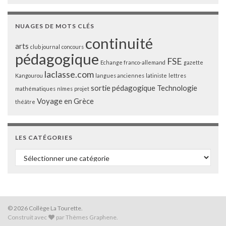
NUAGES DE MOTS CLÉS
continuité
arts
club journal
concours
pédagogique
FSE
Echange franco-allemand
gazette
laclasse.com
Kangourou
langues anciennes
latiniste
lettres
sortie pédagogique
Technologie
mathématiques
nîmes
projet
Voyage en Grèce
théâtre
LES CATÉGORIES
Les catégories
© 2026 Collège La Tourette.
Construit avec
par
Thèmes Graphene
.