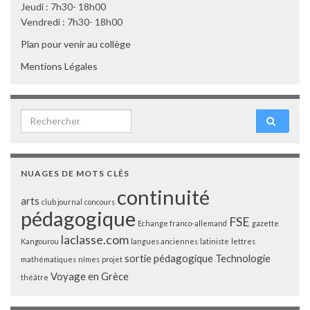
Jeudi : 7h30- 18h00
Vendredi : 7h30- 18h00
Plan pour venir au collège
Mentions Légales
Search for:
NUAGES DE MOTS CLÉS
continuité
arts
club journal
concours
pédagogique
FSE
Echange franco-allemand
gazette
laclasse.com
Kangourou
langues anciennes
latiniste
lettres
sortie pédagogique
Technologie
mathématiques
nîmes
projet
Voyage en Grèce
théâtre